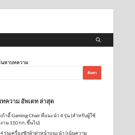
รียบเทียบ รุ่นไหนดี ยี่ห้อ
หาสินค้าที่ดีที่สุด จากแบรนด์ที่ดีที่สุดในท้องตลาด เรารีวิวสุดยอด
ื่น
้อมูลให้คุณ รู้ก่อนซื้อ
ค้นหาบทความ
ค้นหา
บทความ อัพเดท ล่าสุด
เก้าอี้ Gaming Chair ที่แนะนำ 4 รุ่น (สำหรับผู้ใช้
งาน 110 กก. ขึ้นไป)
4 รุ่นเครื่องซักผ้าฝาหน้าแนะนำ (เน้นความ