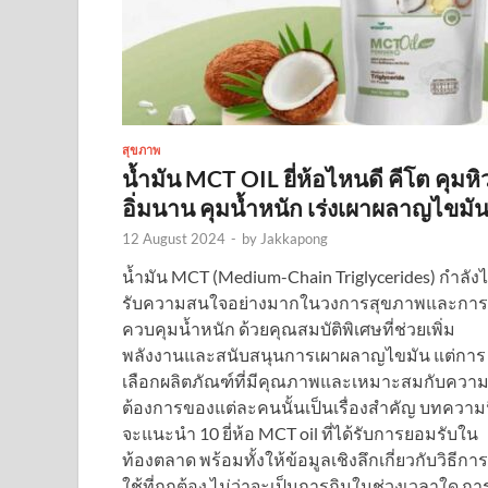
สุขภาพ
น้ำมัน MCT OIL ยี่ห้อไหนดี คีโต คุมหิ
อิ่มนาน คุมน้ำหนัก เร่งเผาผลาญไขมั
12 August 2024
-
by
Jakkapong
น้ำมัน MCT (Medium-Chain Triglycerides) กำลังไ
รับความสนใจอย่างมากในวงการสุขภาพและการ
ควบคุมน้ำหนัก ด้วยคุณสมบัติพิเศษที่ช่วยเพิ่ม
พลังงานและสนับสนุนการเผาผลาญไขมัน แต่การ
เลือกผลิตภัณฑ์ที่มีคุณภาพและเหมาะสมกับควา
ต้องการของแต่ละคนนั้นเป็นเรื่องสำคัญ บทความน
จะแนะนำ 10 ยี่ห้อ MCT oil ที่ได้รับการยอมรับใน
ท้องตลาด พร้อมทั้งให้ข้อมูลเชิงลึกเกี่ยวกับวิธีการ
ใช้ที่ถูกต้อง ไม่ว่าจะเป็นการกินในช่วงเวลาใด กา