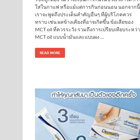
ใส่ในกาแฟ หรือแม้แต่การกินก่อนนอน นอกจากนี้
เราจะพูดถึงประเด็นสำคัญอื่นๆ ที่ผู้บริโภคควร
ทราบ เช่น ผลข้างเคียงที่อาจเกิดขึ้น ข้อเสียของ
MCT oil ที่ควรระวัง รวมถึงการเปรียบเทียบระหว่
MCT oil แบบน้ำมันและแบบผง …
READ MORE