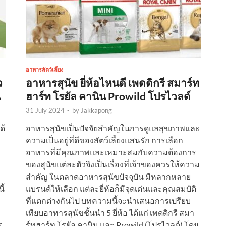
อาหารสัตว์เลี้ยง
ว
อาหารสุนัข ยี่ห้อไหนดี เพดดิกรี สมาร์ท
น
ฮาร์ท โรยัล คานิน Prowild โปรไวลด์
31 July 2024
-
by
Jakkapong
ด้
อาหารสุนัขเป็นปัจจัยสำคัญในการดูแลสุขภาพและ
ความเป็นอยู่ที่ดีของสัตว์เลี้ยงแสนรัก การเลือก
อาหารที่มีคุณภาพและเหมาะสมกับความต้องการ
ของสุนัขแต่ละตัวจึงเป็นเรื่องที่เจ้าของควรให้ความ
ม
สำคัญ ในตลาดอาหารสุนัขปัจจุบัน มีหลากหลาย
ี้
แบรนด์ให้เลือก แต่ละยี่ห้อก็มีจุดเด่นและคุณสมบัติ
ที่แตกต่างกันไป บทความนี้จะนำเสนอการเปรียบ
เทียบอาหารสุนัขชั้นนำ 5 ยี่ห้อ ได้แก่ เพดดิกรี สมา
ร
ร์ทฮาร์ท โรยัล คานิน และ Prowild (โปรไวลด์) โดย