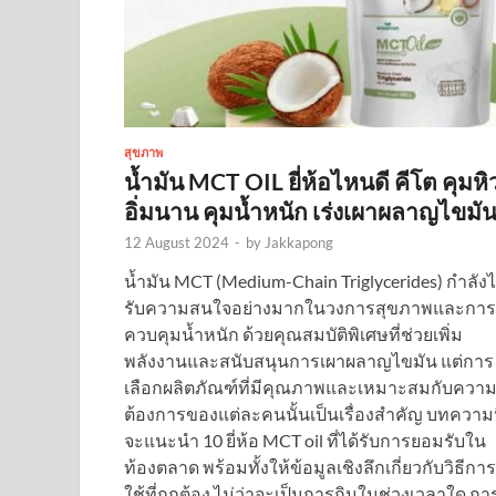
สุขภาพ
น้ำมัน MCT OIL ยี่ห้อไหนดี คีโต คุมหิ
อิ่มนาน คุมน้ำหนัก เร่งเผาผลาญไขมั
12 August 2024
-
by
Jakkapong
น้ำมัน MCT (Medium-Chain Triglycerides) กำลังไ
รับความสนใจอย่างมากในวงการสุขภาพและการ
ควบคุมน้ำหนัก ด้วยคุณสมบัติพิเศษที่ช่วยเพิ่ม
พลังงานและสนับสนุนการเผาผลาญไขมัน แต่การ
เลือกผลิตภัณฑ์ที่มีคุณภาพและเหมาะสมกับควา
ต้องการของแต่ละคนนั้นเป็นเรื่องสำคัญ บทความน
จะแนะนำ 10 ยี่ห้อ MCT oil ที่ได้รับการยอมรับใน
ท้องตลาด พร้อมทั้งให้ข้อมูลเชิงลึกเกี่ยวกับวิธีการ
ใช้ที่ถูกต้อง ไม่ว่าจะเป็นการกินในช่วงเวลาใด กา