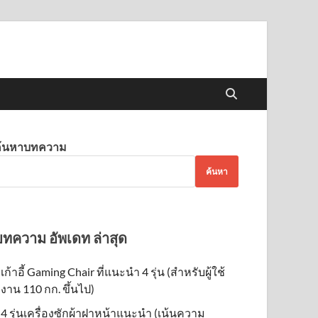
รียบเทียบ รุ่นไหนดี ยี่ห้อ
หาสินค้าที่ดีที่สุด จากแบรนด์ที่ดีที่สุดในท้องตลาด เรารีวิวสุดยอด
ื่น
้อมูลให้คุณ รู้ก่อนซื้อ
ค้นหาบทความ
ค้นหา
บทความ อัพเดท ล่าสุด
เก้าอี้ Gaming Chair ที่แนะนำ 4 รุ่น (สำหรับผู้ใช้
งาน 110 กก. ขึ้นไป)
4 รุ่นเครื่องซักผ้าฝาหน้าแนะนำ (เน้นความ