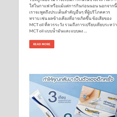
ใส่ในกาแฟ หรือแม้แต่การกินก่อนนอน นอกจากนี้
เราจะพูดถึงประเด็นสำคัญอื่นๆ ที่ผู้บริโภคควร
ทราบ เช่น ผลข้างเคียงที่อาจเกิดขึ้น ข้อเสียของ
MCT oil ที่ควรระวัง รวมถึงการเปรียบเทียบระหว่
MCT oil แบบน้ำมันและแบบผง …
READ MORE