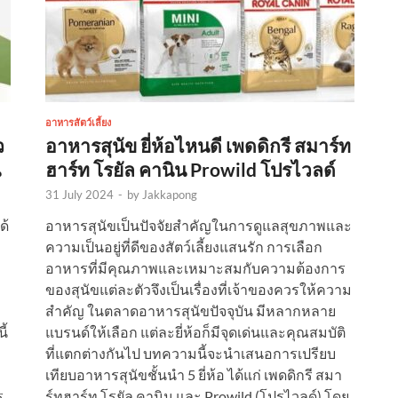
อาหารสัตว์เลี้ยง
ว
อาหารสุนัข ยี่ห้อไหนดี เพดดิกรี สมาร์ท
น
ฮาร์ท โรยัล คานิน Prowild โปรไวลด์
31 July 2024
-
by
Jakkapong
ด้
อาหารสุนัขเป็นปัจจัยสำคัญในการดูแลสุขภาพและ
ความเป็นอยู่ที่ดีของสัตว์เลี้ยงแสนรัก การเลือก
อาหารที่มีคุณภาพและเหมาะสมกับความต้องการ
ของสุนัขแต่ละตัวจึงเป็นเรื่องที่เจ้าของควรให้ความ
ม
สำคัญ ในตลาดอาหารสุนัขปัจจุบัน มีหลากหลาย
ี้
แบรนด์ให้เลือก แต่ละยี่ห้อก็มีจุดเด่นและคุณสมบัติ
ที่แตกต่างกันไป บทความนี้จะนำเสนอการเปรียบ
เทียบอาหารสุนัขชั้นนำ 5 ยี่ห้อ ได้แก่ เพดดิกรี สมา
ร
ร์ทฮาร์ท โรยัล คานิน และ Prowild (โปรไวลด์) โดย