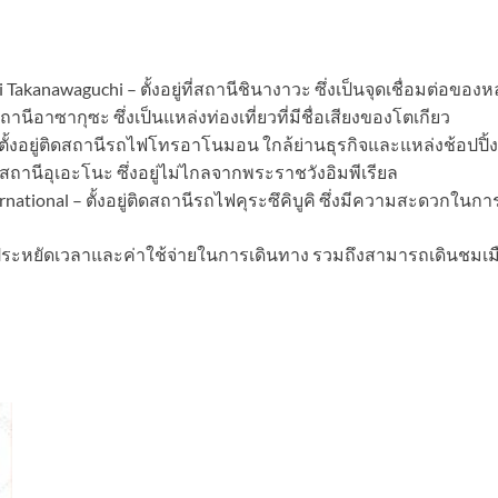
Takanawaguchi – ตั้งอยู่ที่สถานีชินางาวะ ซึ่งเป็นจุดเชื่อมต่อข
านีอาซากุซะ ซึ่งเป็นแหล่งท่องเที่ยวที่มีชื่อเสียงของโตเกียว
ตั้งอยู่ติดสถานีรถไฟโทรอาโนมอน ใกล้ย่านธุรกิจและแหล่งช้อปปิ้ง
ดสถานีอุเอะโนะ ซึ่งอยู่ไม่ไกลจากพระราชวังอิมพีเรียล
national – ตั้งอยู่ติดสถานีรถไฟคุระซึคิบูคิ ซึ่งมีความสะดวกใ
ยประหยัดเวลาและค่าใช้จ่ายในการเดินทาง รวมถึงสามารถเดินชมเ