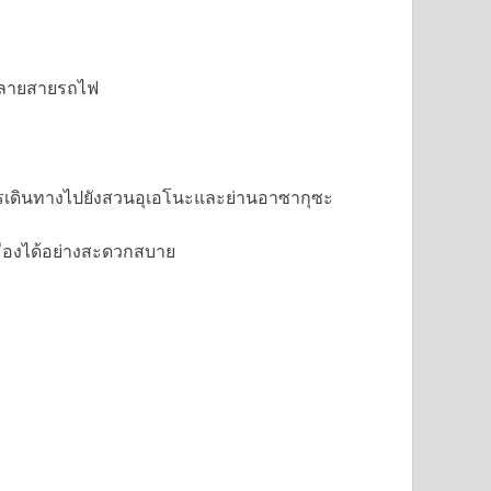
องหลายสายรถไฟ
นการเดินทางไปยังสวนอุเอโนะและย่านอาซากุซะ
มืองได้อย่างสะดวกสบาย