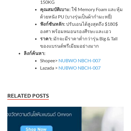
150
KG
คุณสมบัติเบาะ:
ใช้ Memory Foam และหุ้ม
ด้วยหนัง PU (บางรุ่นเป็นผ้ากำมะหยี่)
ฟังก์ชันหลัก:
ปรับเอนได้สูงสุดถึง
$180$
องศา พร้อมหมอนรองศีรษะและเอว
ราคา:
มักจะมีราคาต่ำกว่ารุ่น Big & Tall
ของแบรนด์พรีเมียมอย่างมาก
ลิงก์ค้นหา:
Shopee>
NUBWO NBCH-007
Lazada >
NUBWO NBCH-007
RELATED POSTS