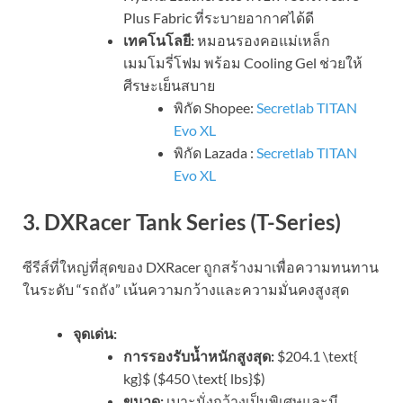
Plus Fabric ที่ระบายอากาศได้ดี
เทคโนโลยี:
หมอนรองคอแม่เหล็ก
เมมโมรี่โฟม พร้อม Cooling Gel ช่วยให้
ศีรษะเย็นสบาย
พิกัด Shopee:
Secretlab TITAN
Evo XL
พิกัด Lazada :
Secretlab TITAN
Evo XL
3. DXRacer Tank Series (T-Series)
ซีรีส์ที่ใหญ่ที่สุดของ DXRacer ถูกสร้างมาเพื่อความทนทาน
ในระดับ “รถถัง” เน้นความกว้างและความมั่นคงสูงสุด
จุดเด่น:
การรองรับน้ำหนักสูงสุด:
$204.1 \text{
kg}$
(
$450 \text{ lbs}$
)
ขนาด:
เบาะนั่งกว้างเป็นพิเศษและมี