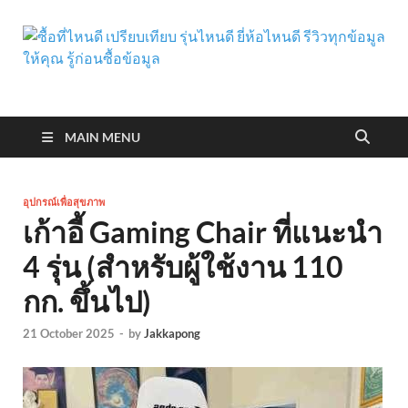
ซื้อที่ไหนดี เปรียบเทียบ รุ่น
รู้ก่อนซื้อไม่เสียรู้ใคร ช่วยให้คุณค้นหาสินค้าที่ดีที่สุด จากแบรนด์ที่ดี
ที่สุดในท้องตลาด เรารีวิวสุดยอดสินค้า สินค้าไอที ความงาม กีฬา
ไหนดี ยี่ห้อไหนดี รีวิวทุก
และอื่น
MAIN MENU
ข้อมูลให้คุณ รู้ก่อนซื้อ
อุปกรณ์เพื่อสุขภาพ
ข้อมูล
เก้าอี้ Gaming Chair ที่แนะนำ
4 รุ่น (สำหรับผู้ใช้งาน 110
กก. ขึ้นไป)
21 October 2025
-
by
Jakkapong